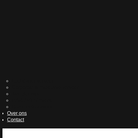
Luchthavenvervoer
Corporate & Executive vervoer
Taxi diensten
Privé / VIP / Event
Ceremonievervoer
Over ons
Contact